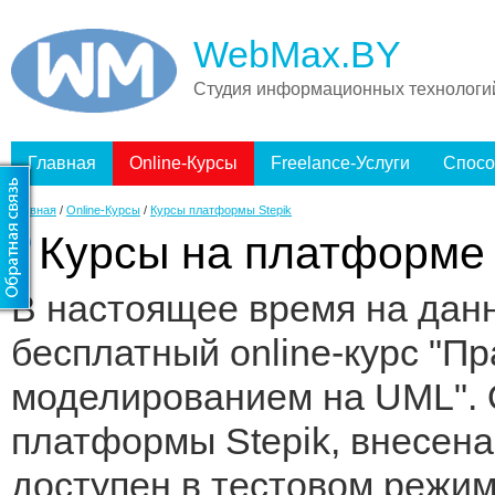
WebMax.BY
Студия информационных технологи
Главная
Online-Курсы
Freelance-Услуги
Спосо
Главная
/
Online-Курсы
/
Курсы платформы Stepik
Курсы на платформе 
В настоящее время на дан
бесплатный online-курс "П
моделированием на UML". О
платформы Stepik, внесена
доступен в тестовом режим