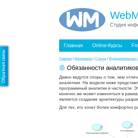
WebM
Студия инф
Главная
Online-Курсы
Fr
Главная
/
Материалы
/
Статьи
/
Функциональные о
Обязанности аналитиков_
Давно ведутся споры о том, чем отли
аналитики. На модели ниже представле
программный аналитик в частности. Э
конечно же может изменяться в рамка
является создание архитектуры разр
Для тех, кто хочет более комфортно р