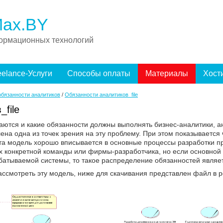
ax.BY
ормационных технологий
eelance-Услуги
Способы оплаты
Материалы
Хост
бязанности аналитиков
/
Обязанности аналитиков_file
file
чаются и какие обязанности должны выполнять бизнес-аналитики, 
на одна из точек зрения на эту проблему. При этом показывается 
та модель хорошо вписывается в основные процессы разработки п
х конкретной команды или фирмы-разработчика, но если основной
абатываемой системы, то такое распределение обязанностей являе
ассмотреть эту модель, ниже для скачивания представлен файл в p